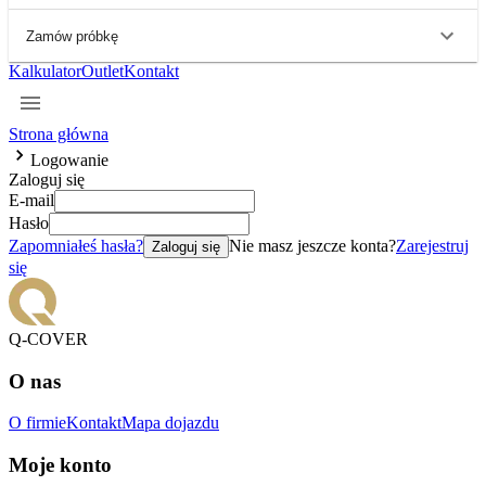
Zamów próbkę
Kalkulator
Outlet
Kontakt
Strona główna
Logowanie
Zaloguj się
E-mail
Hasło
Zapomniałeś hasła?
Nie masz jeszcze konta?
Zarejestruj
Zaloguj się
się
Q-COVER
O nas
O firmie
Kontakt
Mapa dojazdu
Moje konto