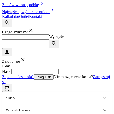
Zamów własną próbkę
Najczęściej wybierane próbki
Kalkulator
Outlet
Kontakt
Czego szukasz?
Wyczyść
Zaloguj się
E-mail
Hasło
Zapomniałeś hasła?
Nie masz jeszcze konta?
Zarejestruj
Zaloguj się
się
Sklep
Wzornik kolorów