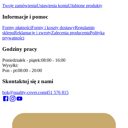
Twoje zamówienia
Ustawienia konta
Ulubione produkty
Informacje i pomoc
Formy płatności
Formy i koszty dostawy
Regulamin
sklepu
Reklamacje i zwroty
Zalecenia producenta
Polityka
prywatności
Godziny pracy
Poniedziałek - piątek
:
08:00 - 16:00
Wysyłki
:
Pon - pt
:
08:00 - 20:00
Skontaktuj się z nami
bok@quality-cover.com
451 576 815