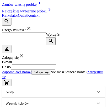
Zamów własną próbkę
Najczęściej wybierane próbki
Kalkulator
Outlet
Kontakt
Czego szukasz?
Wyczyść
Zaloguj się
E-mail
Hasło
Zapomniałeś hasła?
Nie masz jeszcze konta?
Zarejestruj
Zaloguj się
się
Sklep
Wzornik kolorów