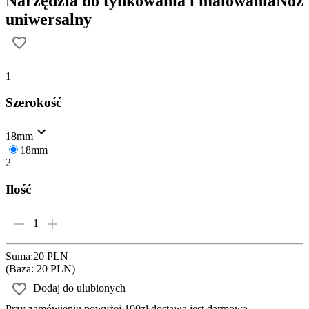
Narzędzia do tynkowania i malowania
Nóż
uniwersalny
1
Szerokość
18mm
18mm
2
Ilość
1
Suma
:
20 PLN
(
Baza: 20 PLN
)
Dodaj do ulubionych
Przy zamówieniu powyżej 100zł dostawa jest darmowa