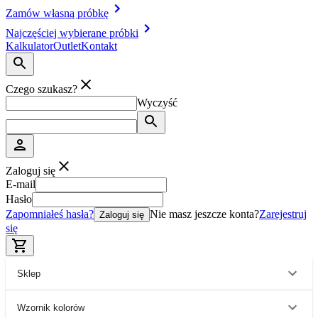
Zamów własną próbkę
Najczęściej wybierane próbki
Kalkulator
Outlet
Kontakt
Czego szukasz?
Wyczyść
Zaloguj się
E-mail
Hasło
Zapomniałeś hasła?
Nie masz jeszcze konta?
Zarejestruj
Zaloguj się
się
Sklep
Wzornik kolorów