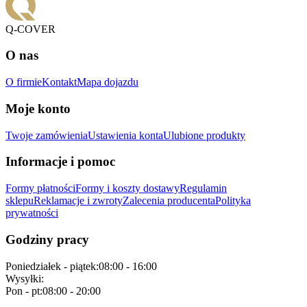
Q-COVER
O nas
O firmie
Kontakt
Mapa dojazdu
Moje konto
Twoje zamówienia
Ustawienia konta
Ulubione produkty
Informacje i pomoc
Formy płatności
Formy i koszty dostawy
Regulamin
sklepu
Reklamacje i zwroty
Zalecenia producenta
Polityka
prywatności
Godziny pracy
Poniedziałek - piątek
:
08:00 - 16:00
Wysyłki
:
Pon - pt
:
08:00 - 20:00