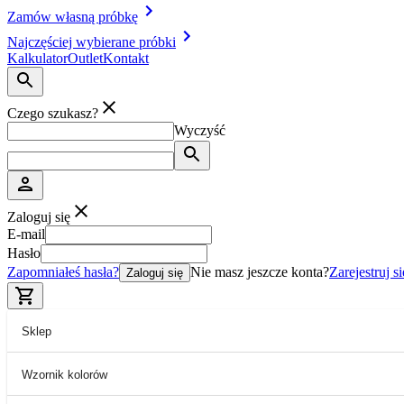
Zamów własną próbkę
Najczęściej wybierane próbki
Kalkulator
Outlet
Kontakt
Czego szukasz?
Wyczyść
Zaloguj się
E-mail
Hasło
Zapomniałeś hasła?
Nie masz jeszcze konta?
Zarejestruj si
Zaloguj się
Sklep
Wzornik kolorów