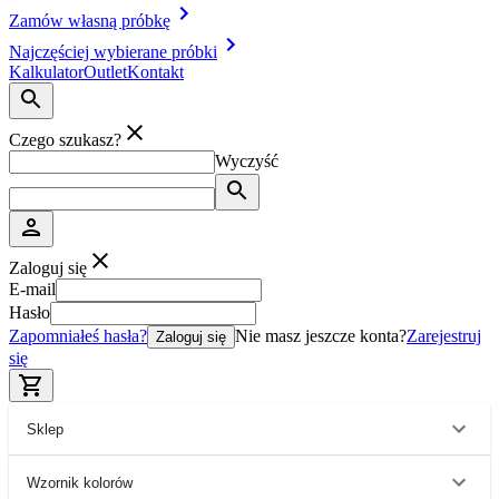
Zamów własną próbkę
Najczęściej wybierane próbki
Kalkulator
Outlet
Kontakt
Czego szukasz?
Wyczyść
Zaloguj się
E-mail
Hasło
Zapomniałeś hasła?
Nie masz jeszcze konta?
Zarejestruj
Zaloguj się
się
Sklep
Wzornik kolorów