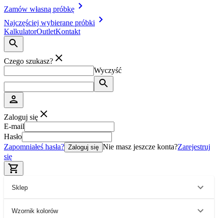
Zamów własną próbkę
Najczęściej wybierane próbki
Kalkulator
Outlet
Kontakt
Czego szukasz?
Wyczyść
Zaloguj się
E-mail
Hasło
Zapomniałeś hasła?
Nie masz jeszcze konta?
Zarejestruj
Zaloguj się
się
Sklep
Wzornik kolorów