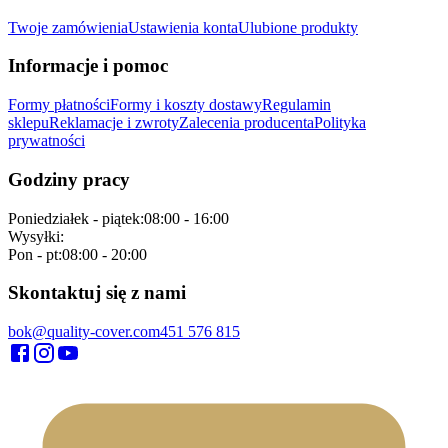
Twoje zamówienia
Ustawienia konta
Ulubione produkty
Informacje i pomoc
Formy płatności
Formy i koszty dostawy
Regulamin
sklepu
Reklamacje i zwroty
Zalecenia producenta
Polityka
prywatności
Godziny pracy
Poniedziałek - piątek
:
08:00 - 16:00
Wysyłki
:
Pon - pt
:
08:00 - 20:00
Skontaktuj się z nami
bok@quality-cover.com
451 576 815