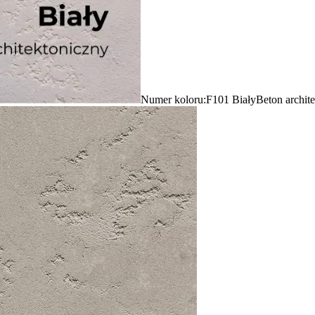
Numer koloru:
F101 Biały
Beton archit