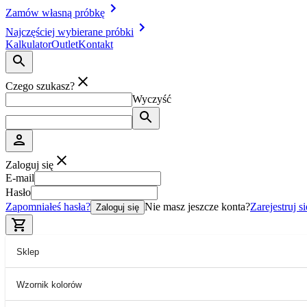
Zamów własną próbkę
Najczęściej wybierane próbki
Kalkulator
Outlet
Kontakt
Czego szukasz?
Wyczyść
Zaloguj się
E-mail
Hasło
Zapomniałeś hasła?
Nie masz jeszcze konta?
Zarejestruj si
Zaloguj się
Sklep
Wzornik kolorów