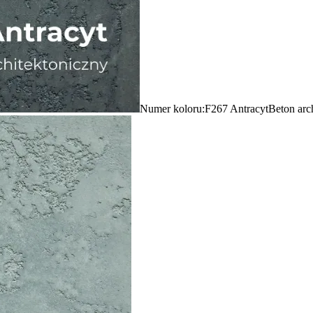
Numer koloru:
F267 Antracyt
Beton arc