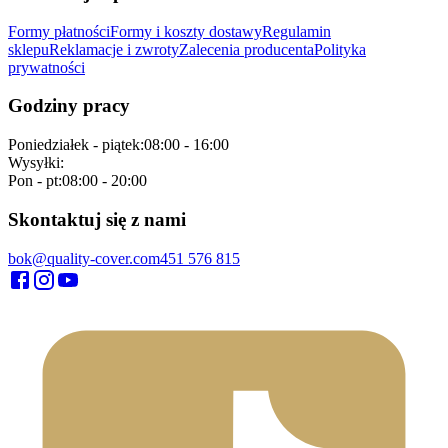
Formy płatności
Formy i koszty dostawy
Regulamin
sklepu
Reklamacje i zwroty
Zalecenia producenta
Polityka
prywatności
Godziny pracy
Poniedziałek - piątek
:
08:00 - 16:00
Wysyłki
:
Pon - pt
:
08:00 - 20:00
Skontaktuj się z nami
bok@quality-cover.com
451 576 815