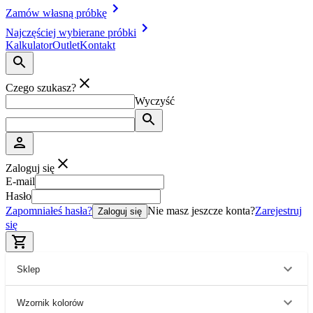
Zamów własną próbkę
Najczęściej wybierane próbki
Kalkulator
Outlet
Kontakt
Czego szukasz?
Wyczyść
Zaloguj się
E-mail
Hasło
Zapomniałeś hasła?
Nie masz jeszcze konta?
Zarejestruj
Zaloguj się
się
Sklep
Wzornik kolorów