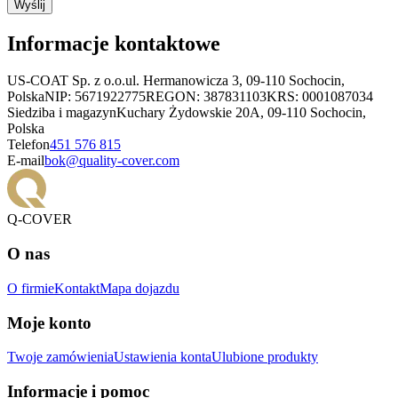
Wyślij
Informacje kontaktowe
US-COAT Sp. z o.o.
ul. Hermanowicza 3, 09-110 Sochocin,
Polska
NIP: 5671922775
REGON: 387831103
KRS: 0001087034
Siedziba i magazyn
Kuchary Żydowskie 20A, 09-110 Sochocin,
Polska
Telefon
451 576 815
E-mail
bok@quality-cover.com
Q-COVER
O nas
O firmie
Kontakt
Mapa dojazdu
Moje konto
Twoje zamówienia
Ustawienia konta
Ulubione produkty
Informacje i pomoc