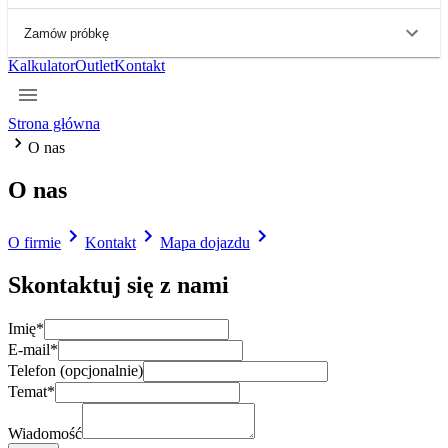
Zamów próbkę
Kalkulator
Outlet
Kontakt
Strona główna
O nas
O nas
O firmie
Kontakt
Mapa dojazdu
Skontaktuj się z nami
Imię
*
E-mail
*
Telefon (opcjonalnie)
Temat
*
Wiadomość