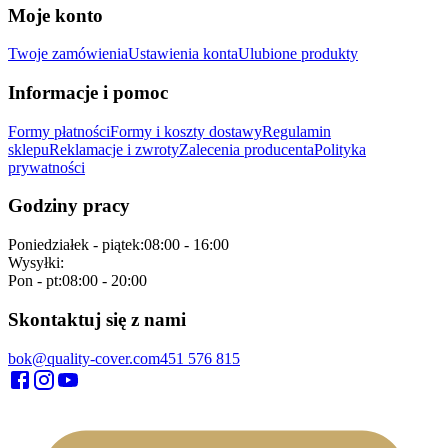
Moje konto
Twoje zamówienia
Ustawienia konta
Ulubione produkty
Informacje i pomoc
Formy płatności
Formy i koszty dostawy
Regulamin
sklepu
Reklamacje i zwroty
Zalecenia producenta
Polityka
prywatności
Godziny pracy
Poniedziałek - piątek
:
08:00 - 16:00
Wysyłki
:
Pon - pt
:
08:00 - 20:00
Skontaktuj się z nami
bok@quality-cover.com
451 576 815