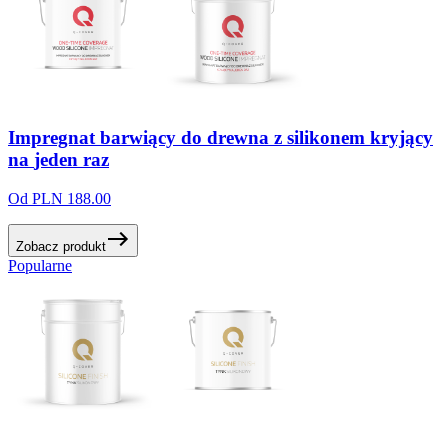
Impregnat
barwiący
do
drewna
z
silikonem
kryjący
na
jeden
raz
Od PLN 188.00
Zobacz produkt
Popularne