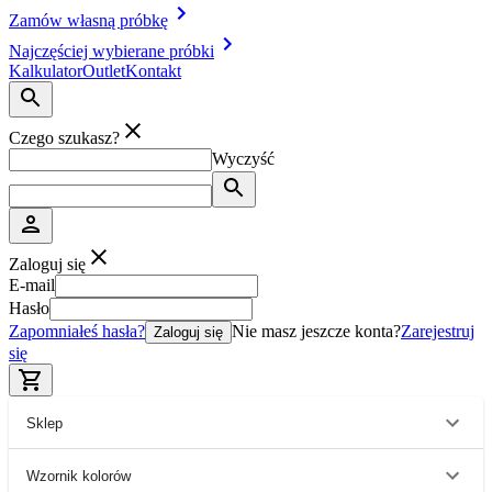
Zamów własną próbkę
Najczęściej wybierane próbki
Kalkulator
Outlet
Kontakt
Czego szukasz?
Wyczyść
Zaloguj się
E-mail
Hasło
Zapomniałeś hasła?
Nie masz jeszcze konta?
Zarejestruj
Zaloguj się
się
Sklep
Wzornik kolorów