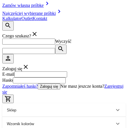
Zamów własną próbkę
Najczęściej wybierane próbki
Kalkulator
Outlet
Kontakt
Czego szukasz?
Wyczyść
Zaloguj się
E-mail
Hasło
Zapomniałeś hasła?
Nie masz jeszcze konta?
Zarejestruj
Zaloguj się
się
Sklep
Wzornik kolorów