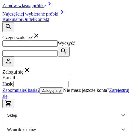
Zamów własną próbkę
Najczęściej wybierane próbki
Kalkulator
Outlet
Kontakt
Czego szukasz?
Wyczyść
Zaloguj się
E-mail
Hasło
Zapomniałeś hasła?
Nie masz jeszcze konta?
Zarejestruj
Zaloguj się
się
Sklep
Wzornik kolorów