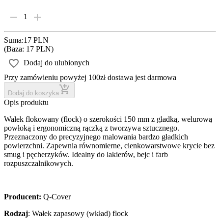
1
Suma
:
17 PLN
(
Baza: 17 PLN
)
Dodaj do ulubionych
Przy zamówieniu powyżej 100zł dostawa jest darmowa
Dodaj do koszyka
Opis produktu
Wałek flokowany (flock) o szerokości 150 mm z gładką, welurową
powłoką i ergonomiczną rączką z tworzywa sztucznego.
Przeznaczony do precyzyjnego malowania bardzo gładkich
powierzchni. Zapewnia równomierne, cienkowarstwowe krycie bez
smug i pęcherzyków. Idealny do lakierów, bejc i farb
rozpuszczalnikowych.
Producent:
Q-Cover
Rodzaj
: Wałek zapasowy (wkład) flock