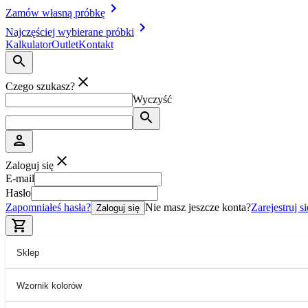
Zamów własną próbkę
Najczęściej wybierane próbki
Kalkulator
Outlet
Kontakt
Czego szukasz?
Wyczyść
Zaloguj się
E-mail
Hasło
Zapomniałeś hasła?
Nie masz jeszcze konta?
Zarejestruj si
Zaloguj się
Sklep
Wzornik kolorów