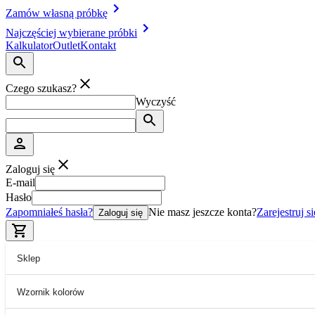
Zamów własną próbkę
Najczęściej wybierane próbki
Kalkulator
Outlet
Kontakt
Czego szukasz?
Wyczyść
Zaloguj się
E-mail
Hasło
Zapomniałeś hasła?
Nie masz jeszcze konta?
Zarejestruj si
Zaloguj się
Sklep
Wzornik kolorów