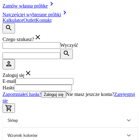
Zamów własną próbkę
Najczęściej wybierane próbki
Kalkulator
Outlet
Kontakt
Czego szukasz?
Wyczyść
Zaloguj się
E-mail
Hasło
Zapomniałeś hasła?
Nie masz jeszcze konta?
Zarejestruj
Zaloguj się
się
Sklep
Wzornik kolorów