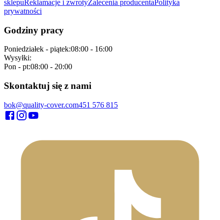
sklepu
Reklamacje i zwroty
Zalecenia producenta
Polityka
prywatności
Godziny pracy
Poniedziałek - piątek
:
08:00 - 16:00
Wysyłki
:
Pon - pt
:
08:00 - 20:00
Skontaktuj się z nami
bok@quality-cover.com
451 576 815