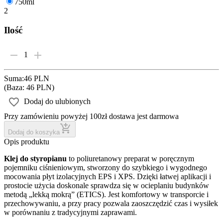
750ml
2
Ilość
1
Suma
:
46 PLN
(
Baza: 46 PLN
)
Dodaj do ulubionych
Przy zamówieniu powyżej 100zł dostawa jest darmowa
Dodaj do koszyka
Opis produktu
Klej do styropianu
to poliuretanowy preparat w poręcznym
pojemniku ciśnieniowym, stworzony do szybkiego i wygodnego
mocowania płyt izolacyjnych EPS i XPS. Dzięki łatwej aplikacji i
prostocie użycia doskonale sprawdza się w ocieplaniu budynków
metodą „lekką mokrą” (ETICS). Jest komfortowy w transporcie i
przechowywaniu, a przy pracy pozwala zaoszczędzić czas i wysiłek
w porównaniu z tradycyjnymi zaprawami.