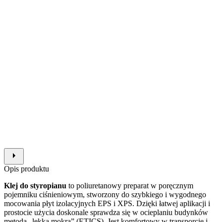
Opis produktu
Klej do styropianu
to poliuretanowy preparat w poręcznym
pojemniku ciśnieniowym, stworzony do szybkiego i wygodnego
mocowania płyt izolacyjnych EPS i XPS. Dzięki łatwej aplikacji i
prostocie użycia doskonale sprawdza się w ocieplaniu budynków
metodą „lekką mokrą” (ETICS). Jest komfortowy w transporcie i