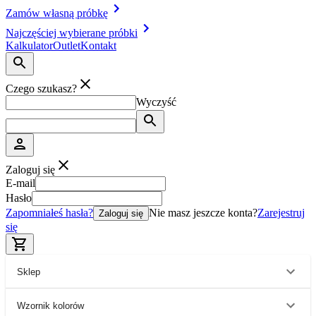
Zamów własną próbkę
Najczęściej wybierane próbki
Kalkulator
Outlet
Kontakt
Czego szukasz?
Wyczyść
Zaloguj się
E-mail
Hasło
Zapomniałeś hasła?
Nie masz jeszcze konta?
Zarejestruj
Zaloguj się
się
Sklep
Wzornik kolorów