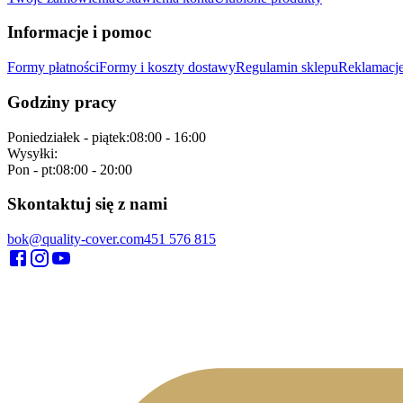
Informacje i pomoc
Formy płatności
Formy i koszty dostawy
Regulamin sklepu
Reklamacje
Godziny pracy
Poniedziałek - piątek
:
08:00 - 16:00
Wysyłki
:
Pon - pt
:
08:00 - 20:00
Skontaktuj się z nami
bok@quality-cover.com
451 576 815