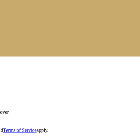
Cover
nd
Terms of Service
apply.