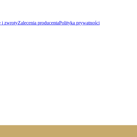
 i zwroty
Zalecenia producenta
Polityka prywatności