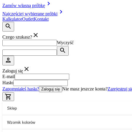
Zamów własną próbkę
Najczęściej wybierane próbki
Kalkulator
Outlet
Kontakt
Czego szukasz?
Wyczyść
Zaloguj się
E-mail
Hasło
Zapomniałeś hasła?
Nie masz jeszcze konta?
Zarejestruj si
Zaloguj się
Sklep
Wzornik kolorów