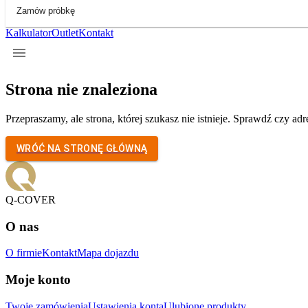
Zamów próbkę
Kalkulator
Outlet
Kontakt
Strona nie znaleziona
Przepraszamy, ale strona, której szukasz nie istnieje. Sprawdź czy a
WRÓĆ NA STRONĘ GŁÓWNĄ
Q-COVER
O nas
O firmie
Kontakt
Mapa dojazdu
Moje konto
Twoje zamówienia
Ustawienia konta
Ulubione produkty