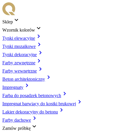
Sklep
Wzornik kolorów
Tynki elewacyjne
Tynki mozaikowe
Tynki dekoracyjne
Farby zewnętrzne
Farby wewnętrzne
Beton architektoniczny
Impregnaty
Farba do posadzek betonowych
Impregnat barwiący do kostki brukowej
Lakier dekoracyjny do betonu
Farby dachowe
Zamów próbkę