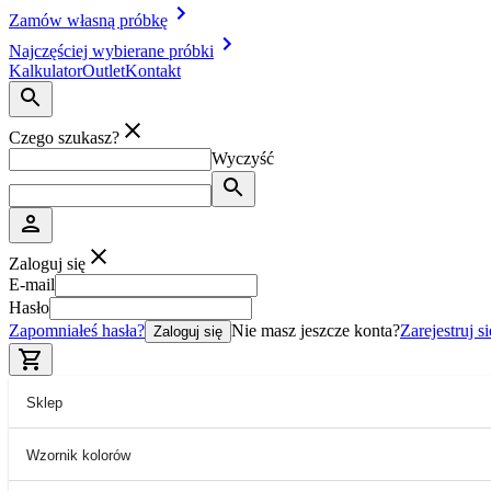
Zamów własną próbkę
Najczęściej wybierane próbki
Kalkulator
Outlet
Kontakt
Czego szukasz?
Wyczyść
Zaloguj się
E-mail
Hasło
Zapomniałeś hasła?
Nie masz jeszcze konta?
Zarejestruj si
Zaloguj się
Sklep
Wzornik kolorów