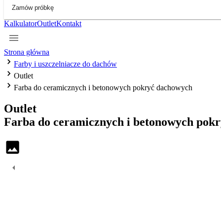
Zamów próbkę
Kalkulator
Outlet
Kontakt
Strona główna
Farby i uszczelniacze do dachów
Outlet
Farba do ceramicznych i betonowych pokryć dachowych
Outlet
Farba
do
ceramicznych
i
betonowych
pok