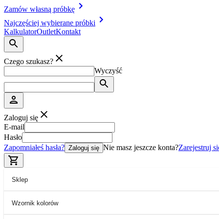
Zamów własną próbkę
Najczęściej wybierane próbki
Kalkulator
Outlet
Kontakt
Czego szukasz?
Wyczyść
Zaloguj się
E-mail
Hasło
Zapomniałeś hasła?
Nie masz jeszcze konta?
Zarejestruj si
Zaloguj się
Sklep
Wzornik kolorów