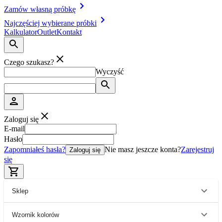
Zamów własną próbkę
Najczęściej wybierane próbki
Kalkulator
Outlet
Kontakt
Czego szukasz?
Wyczyść
Zaloguj się
E-mail
Hasło
Zapomniałeś hasła?
Nie masz jeszcze konta?
Zarejestruj
Zaloguj się
się
Sklep
Wzornik kolorów