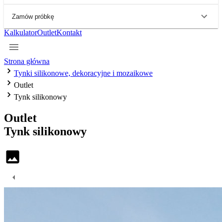
Zamów próbkę
Kalkulator
Outlet
Kontakt
Strona główna
Tynki silikonowe, dekoracyjne i mozaikowe
Outlet
Tynk silikonowy
Outlet
Tynk
silikonowy