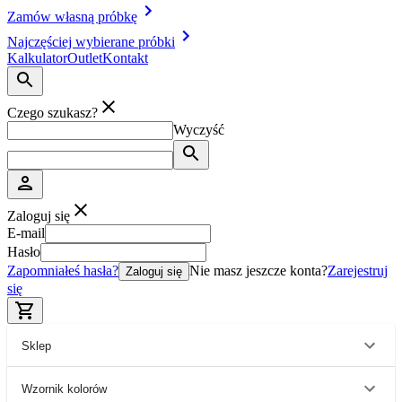
Zamów własną próbkę
Najczęściej wybierane próbki
Kalkulator
Outlet
Kontakt
Czego szukasz?
Wyczyść
Zaloguj się
E-mail
Hasło
Zapomniałeś hasła?
Nie masz jeszcze konta?
Zarejestruj
Zaloguj się
się
Sklep
Wzornik kolorów