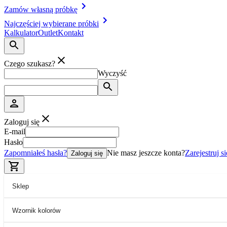
Zamów własną próbkę
Najczęściej wybierane próbki
Kalkulator
Outlet
Kontakt
Czego szukasz?
Wyczyść
Zaloguj się
E-mail
Hasło
Zapomniałeś hasła?
Nie masz jeszcze konta?
Zarejestruj si
Zaloguj się
Sklep
Wzornik kolorów