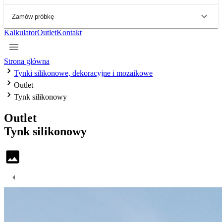
Zamów próbkę
Kalkulator
Outlet
Kontakt
Strona główna
Tynki silikonowe, dekoracyjne i mozaikowe
Outlet
Tynk silikonowy
Outlet
Tynk
silikonowy