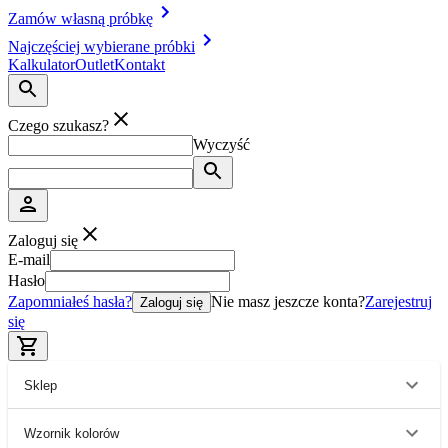
Zamów własną próbkę
Najczęściej wybierane próbki
Kalkulator
Outlet
Kontakt
Czego szukasz?
Wyczyść
Zaloguj się
E-mail
Hasło
Zapomniałeś hasła?
Nie masz jeszcze konta?
Zarejestruj
Zaloguj się
się
Sklep
Wzornik kolorów