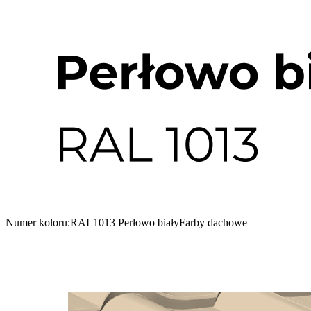
Numer koloru:
RAL1013 Perłowo biały
Farby dachowe