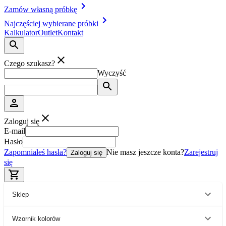
Zamów własną próbkę
Najczęściej wybierane próbki
Kalkulator
Outlet
Kontakt
Czego szukasz?
Wyczyść
Zaloguj się
E-mail
Hasło
Zapomniałeś hasła?
Nie masz jeszcze konta?
Zarejestruj
Zaloguj się
się
Sklep
Wzornik kolorów