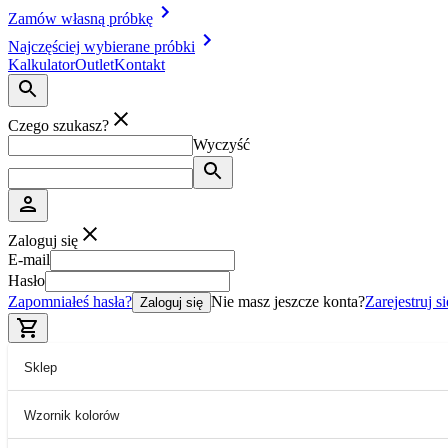
Zamów własną próbkę
Najczęściej wybierane próbki
Kalkulator
Outlet
Kontakt
Czego szukasz?
Wyczyść
Zaloguj się
E-mail
Hasło
Zapomniałeś hasła?
Nie masz jeszcze konta?
Zarejestruj si
Zaloguj się
Sklep
Wzornik kolorów