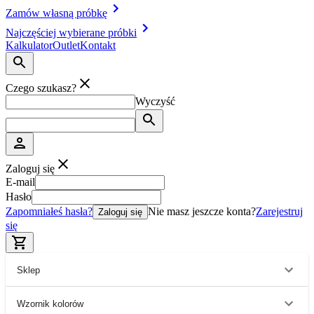
Zamów własną próbkę
Najczęściej wybierane próbki
Kalkulator
Outlet
Kontakt
Czego szukasz?
Wyczyść
Zaloguj się
E-mail
Hasło
Zapomniałeś hasła?
Nie masz jeszcze konta?
Zarejestruj
Zaloguj się
się
Sklep
Wzornik kolorów