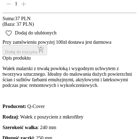
1
Suma
:
37 PLN
(
Baza: 37 PLN
)
Dodaj do ulubionych
Przy zamówieniu powyżej 100zł dostawa jest darmowa
Dodaj do koszyka
Opis produktu
Wałek malarski z trwałą powłoką i wygodnym uchwytem z
tworzywa sztucznego. Idealny do malowania dużych powierzchni
ścian i sufitów farbami emulsyjnymi, akrylowymi i lateksowymi
podczas prac remontowych i wykończeniowych.
Producent:
Q-Cover
Rodzaj
: Wałek z poszyciem z mikrofibry
Szerokość wałka
: 240 mm
Długość rączki
: 250 mm