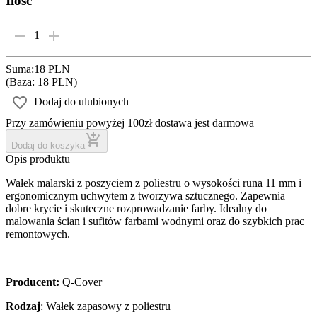
Ilość
1
Suma
:
18 PLN
(
Baza: 18 PLN
)
Dodaj do ulubionych
Przy zamówieniu powyżej 100zł dostawa jest darmowa
Dodaj do koszyka
Opis produktu
Wałek malarski z poszyciem z poliestru o wysokości runa 11 mm i
ergonomicznym uchwytem z tworzywa sztucznego. Zapewnia
dobre krycie i skuteczne rozprowadzanie farby. Idealny do
malowania ścian i sufitów farbami wodnymi oraz do szybkich prac
remontowych.
Producent:
Q-Cover
Rodzaj
: Wałek zapasowy z poliestru