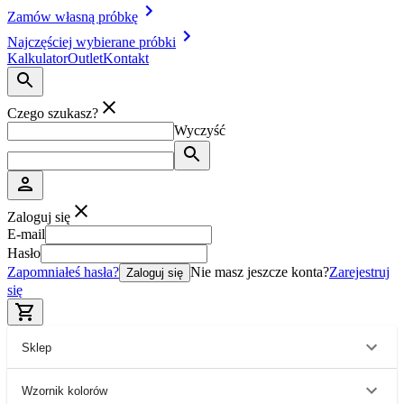
Zamów własną próbkę
Najczęściej wybierane próbki
Kalkulator
Outlet
Kontakt
Czego szukasz?
Wyczyść
Zaloguj się
E-mail
Hasło
Zapomniałeś hasła?
Nie masz jeszcze konta?
Zarejestruj
Zaloguj się
się
Sklep
Wzornik kolorów