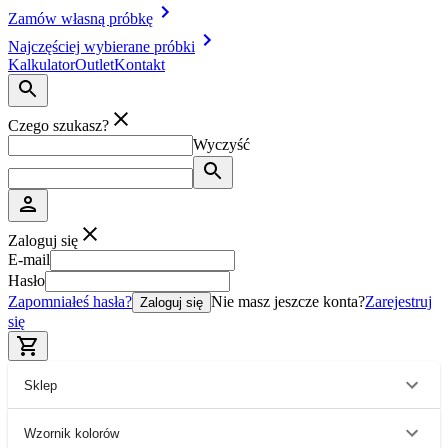
Zamów własną próbkę
Najczęściej wybierane próbki
Kalkulator
Outlet
Kontakt
Czego szukasz?
Wyczyść
Zaloguj się
E-mail
Hasło
Zapomniałeś hasła?
Nie masz jeszcze konta?
Zarejestruj
Zaloguj się
się
Sklep
Wzornik kolorów