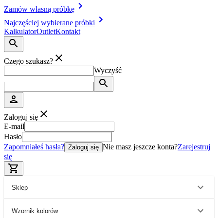
Zamów własną próbkę
Najczęściej wybierane próbki
Kalkulator
Outlet
Kontakt
Czego szukasz?
Wyczyść
Zaloguj się
E-mail
Hasło
Zapomniałeś hasła?
Nie masz jeszcze konta?
Zarejestruj
Zaloguj się
się
Sklep
Wzornik kolorów