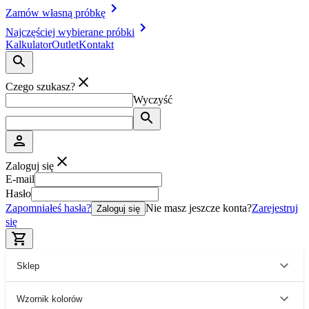
Zamów własną próbkę
Najczęściej wybierane próbki
Kalkulator
Outlet
Kontakt
Czego szukasz?
Wyczyść
Zaloguj się
E-mail
Hasło
Zapomniałeś hasła?
Nie masz jeszcze konta?
Zarejestruj
Zaloguj się
się
Sklep
Wzornik kolorów