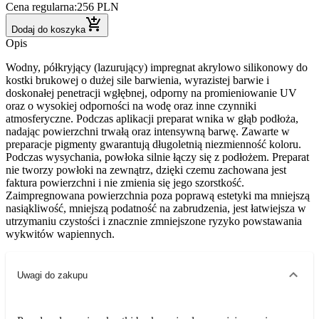
Cena regularna:
256 PLN
Dodaj do koszyka
Opis
Wodny, półkryjący (lazurujący) impregnat akrylowo silikonowy do
kostki brukowej o dużej sile barwienia, wyrazistej barwie i
doskonałej penetracji wgłębnej, odporny na promieniowanie UV
oraz o wysokiej odporności na wodę oraz inne czynniki
atmosferyczne. Podczas aplikacji preparat wnika w głąb podłoża,
nadając powierzchni trwałą oraz intensywną barwę. Zawarte w
preparacje pigmenty gwarantują długoletnią niezmienność koloru.
Podczas wysychania, powłoka silnie łączy się z podłożem. Preparat
nie tworzy powłoki na zewnątrz, dzięki czemu zachowana jest
faktura powierzchni i nie zmienia się jego szorstkość.
Zaimpregnowana powierzchnia poza poprawą estetyki ma mniejszą
nasiąkliwość, mniejszą podatność na zabrudzenia, jest łatwiejsza w
utrzymaniu czystości i znacznie zmniejszone ryzyko powstawania
wykwitów wapiennych.
Uwagi do zakupu