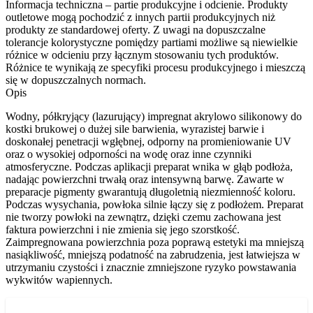
Informacja techniczna – partie produkcyjne i odcienie. Produkty
outletowe mogą pochodzić z innych partii produkcyjnych niż
produkty ze standardowej oferty. Z uwagi na dopuszczalne
tolerancje kolorystyczne pomiędzy partiami możliwe są niewielkie
różnice w odcieniu przy łącznym stosowaniu tych produktów.
Różnice te wynikają ze specyfiki procesu produkcyjnego i mieszczą
się w dopuszczalnych normach.
Opis
Wodny, półkryjący (lazurujący) impregnat akrylowo silikonowy do
kostki brukowej o dużej sile barwienia, wyrazistej barwie i
doskonałej penetracji wgłębnej, odporny na promieniowanie UV
oraz o wysokiej odporności na wodę oraz inne czynniki
atmosferyczne. Podczas aplikacji preparat wnika w głąb podłoża,
nadając powierzchni trwałą oraz intensywną barwę. Zawarte w
preparacje pigmenty gwarantują długoletnią niezmienność koloru.
Podczas wysychania, powłoka silnie łączy się z podłożem. Preparat
nie tworzy powłoki na zewnątrz, dzięki czemu zachowana jest
faktura powierzchni i nie zmienia się jego szorstkość.
Zaimpregnowana powierzchnia poza poprawą estetyki ma mniejszą
nasiąkliwość, mniejszą podatność na zabrudzenia, jest łatwiejsza w
utrzymaniu czystości i znacznie zmniejszone ryzyko powstawania
wykwitów wapiennych.