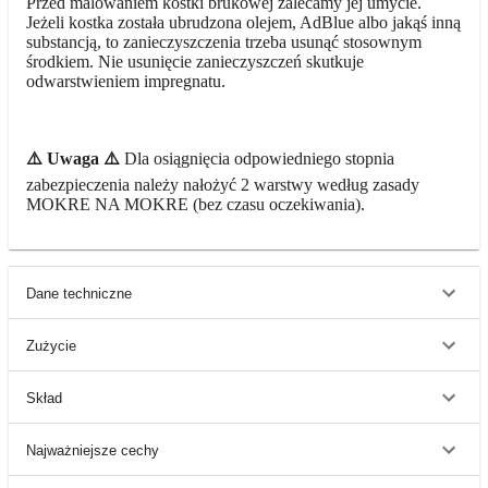
Przed malowaniem kostki brukowej zalecamy jej umycie.
Jeżeli kostka została ubrudzona olejem, AdBlue albo jakąś inną
substancją, to zanieczyszczenia trzeba usunąć stosownym
środkiem. Nie usunięcie zanieczyszczeń skutkuje
odwarstwieniem impregnatu.
⚠️ Uwaga ⚠️
Dla osiągnięcia odpowiedniego stopnia
zabezpieczenia należy nałożyć 2 warstwy według zasady
MOKRE NA MOKRE (bez czasu oczekiwania).
Dane techniczne
Zużycie
Skład
Najważniejsze cechy