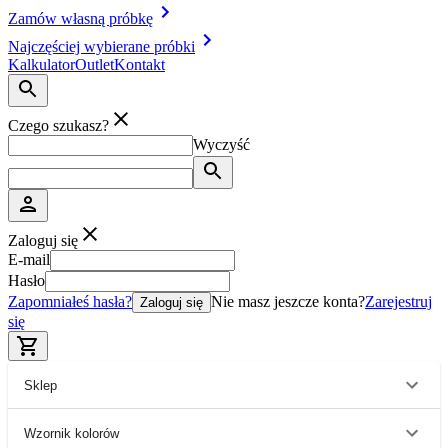
Zamów własną próbkę
Najczęściej wybierane próbki
Kalkulator
Outlet
Kontakt
Czego szukasz?
Wyczyść
Zaloguj się
E-mail
Hasło
Zapomniałeś hasła?
Nie masz jeszcze konta?
Zarejestruj
Zaloguj się
się
Sklep
Wzornik kolorów