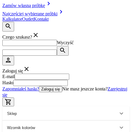
Zamów własną próbkę
Najczęściej wybierane próbki
Kalkulator
Outlet
Kontakt
Czego szukasz?
Wyczyść
Zaloguj się
E-mail
Hasło
Zapomniałeś hasła?
Nie masz jeszcze konta?
Zarejestruj
Zaloguj się
się
Sklep
Wzornik kolorów