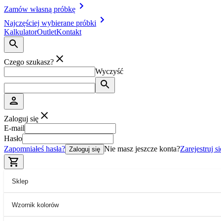
Zamów własną próbkę
Najczęściej wybierane próbki
Kalkulator
Outlet
Kontakt
Czego szukasz?
Wyczyść
Zaloguj się
E-mail
Hasło
Zapomniałeś hasła?
Nie masz jeszcze konta?
Zarejestruj si
Zaloguj się
Sklep
Wzornik kolorów