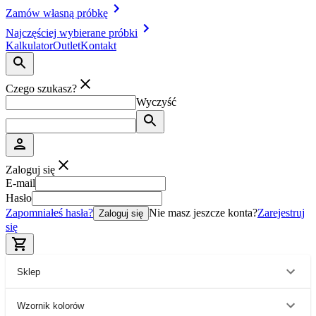
Zamów własną próbkę
Najczęściej wybierane próbki
Kalkulator
Outlet
Kontakt
Czego szukasz?
Wyczyść
Zaloguj się
E-mail
Hasło
Zapomniałeś hasła?
Nie masz jeszcze konta?
Zarejestruj
Zaloguj się
się
Sklep
Wzornik kolorów