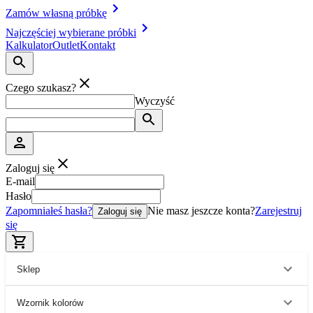
Zamów własną próbkę
Najczęściej wybierane próbki
Kalkulator
Outlet
Kontakt
Czego szukasz?
Wyczyść
Zaloguj się
E-mail
Hasło
Zapomniałeś hasła?
Nie masz jeszcze konta?
Zarejestruj
Zaloguj się
się
Sklep
Wzornik kolorów