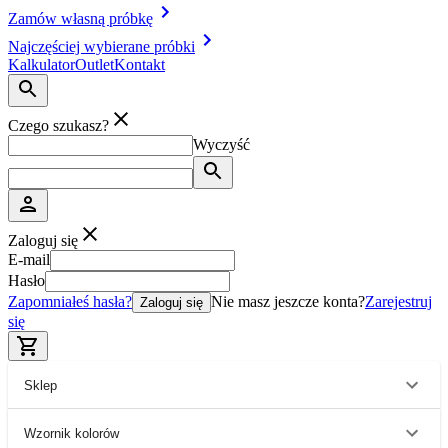
Zamów własną próbkę
Najczęściej wybierane próbki
Kalkulator
Outlet
Kontakt
Czego szukasz?
Wyczyść
Zaloguj się
E-mail
Hasło
Zapomniałeś hasła?
Nie masz jeszcze konta?
Zarejestruj
Zaloguj się
się
Sklep
Wzornik kolorów