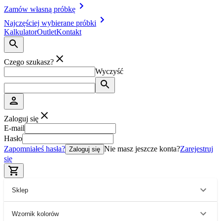
Zamów własną próbkę
Najczęściej wybierane próbki
Kalkulator
Outlet
Kontakt
Czego szukasz?
Wyczyść
Zaloguj się
E-mail
Hasło
Zapomniałeś hasła?
Nie masz jeszcze konta?
Zarejestruj
Zaloguj się
się
Sklep
Wzornik kolorów