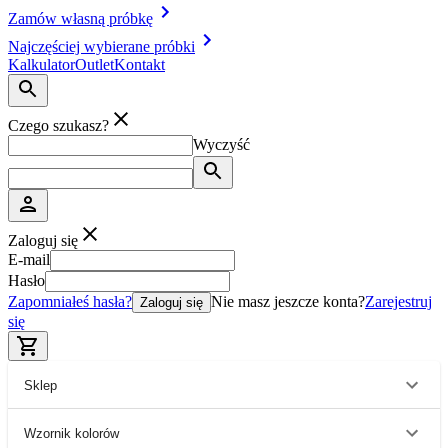
Zamów własną próbkę
Najczęściej wybierane próbki
Kalkulator
Outlet
Kontakt
Czego szukasz?
Wyczyść
Zaloguj się
E-mail
Hasło
Zapomniałeś hasła?
Nie masz jeszcze konta?
Zarejestruj
Zaloguj się
się
Sklep
Wzornik kolorów