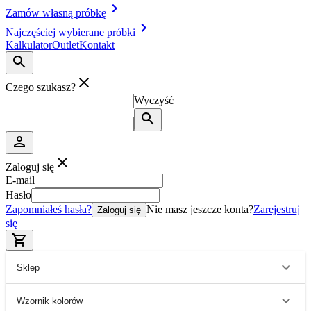
Zamów własną próbkę
Najczęściej wybierane próbki
Kalkulator
Outlet
Kontakt
Czego szukasz?
Wyczyść
Zaloguj się
E-mail
Hasło
Zapomniałeś hasła?
Nie masz jeszcze konta?
Zarejestruj
Zaloguj się
się
Sklep
Wzornik kolorów